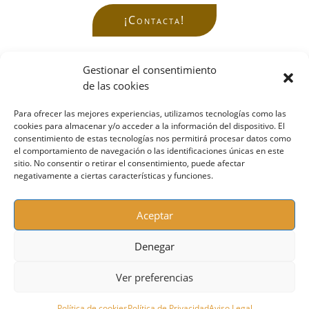
¡Contacta!
Gestionar el consentimiento
de las cookies
Para ofrecer las mejores experiencias, utilizamos tecnologías como las
cookies para almacenar y/o acceder a la información del dispositivo. El
Contacta conmigo:
consentimiento de estas tecnologías nos permitirá procesar datos como
sonrie@mcmenteycuerpo.com
el comportamiento de navegación o las identificaciones únicas en este
sitio. No consentir o retirar el consentimiento, puede afectar
Móvil / Whatsapp:
697 46 07 94
negativamente a ciertas características y funciones.
Sígueme en Redes:
Aceptar
Denegar
Aviso Legal
Ver preferencias
Política de Privacidad
Cookies
Política de cookies
Política de Privacidad
Aviso Legal