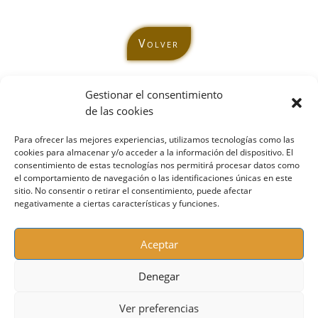
Volver
Gestionar el consentimiento
de las cookies
Para ofrecer las mejores experiencias, utilizamos tecnologías como las
cookies para almacenar y/o acceder a la información del dispositivo. El
Contacta conmigo:
consentimiento de estas tecnologías nos permitirá procesar datos como
el comportamiento de navegación o las identificaciones únicas en este
sonrie@mcmenteycuerpo.com
sitio. No consentir o retirar el consentimiento, puede afectar
Móvil / Whatsapp:
697 46 07 94
negativamente a ciertas características y funciones.
Sígueme en Redes:
Aceptar
Denegar
Aviso Legal
Ver preferencias
Política de Privacidad