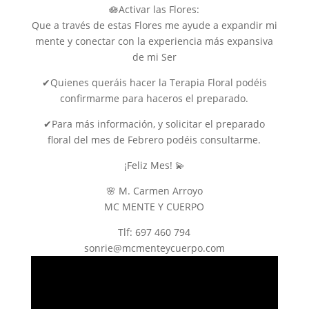
🪷Activar las Flores:
Que a través de estas Flores me ayude a expandir mi
mente y conectar con la experiencia más expansiva
de mi Ser
✔Quienes queráis hacer la Terapia Floral podéis
confirmarme para haceros el preparado.
✔Para más información, y solicitar el preparado
floral del mes de Febrero podéis consultarme.
¡Feliz Mes! 💫
🌸 M. Carmen Arroyo
MC MENTE Y CUERPO
Tlf: 697 460 794
sonrie@mcmenteycuerpo.com