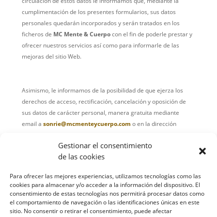
circulación de estos datos le informamos que, mediante la
cumplimentación de los presentes formularios, sus datos
personales quedarán incorporados y serán tratados en los
ficheros de
MC Mente & Cuerpo
con el fin de poderle prestar y
ofrecer nuestros servicios así como para informarle de las
mejoras del sitio Web.
Asimismo, le informamos de la posibilidad de que ejerza los
derechos de acceso, rectificación, cancelación y oposición de
sus datos de carácter personal, manera gratuita mediante
email a
sonrie@mcmenteycuerpo.com
o en la dirección
mariadelcarmen.bio@hotmail.com
.
Gestionar el consentimiento
de las cookies
Contacta conmigo:
Para ofrecer las mejores experiencias, utilizamos tecnologías como las
cookies para almacenar y/o acceder a la información del dispositivo. El
sonrie@mcmenteycuerpo.com
consentimiento de estas tecnologías nos permitirá procesar datos como
el comportamiento de navegación o las identificaciones únicas en este
Móvil / Whatsapp:
697 46 07 94
sitio. No consentir o retirar el consentimiento, puede afectar